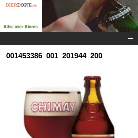
001453386_001_201944_200