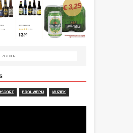
S
RSOORT
BROUWERIJ
MUZIEK