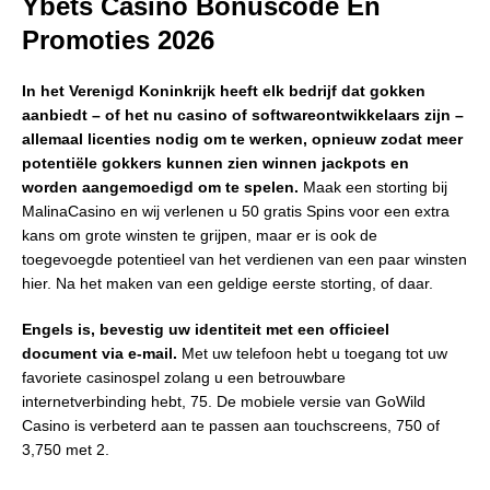
Ybets Casino Bonuscode En
Promoties 2026
In het Verenigd Koninkrijk heeft elk bedrijf dat gokken
aanbiedt – of het nu casino of softwareontwikkelaars zijn –
allemaal licenties nodig om te werken, opnieuw zodat meer
potentiële gokkers kunnen zien winnen jackpots en
worden aangemoedigd om te spelen.
Maak een storting bij
MalinaCasino en wij verlenen u 50 gratis Spins voor een extra
kans om grote winsten te grijpen, maar er is ook de
toegevoegde potentieel van het verdienen van een paar winsten
hier. Na het maken van een geldige eerste storting, of daar.
Engels is, bevestig uw identiteit met een officieel
document via e-mail.
Met uw telefoon hebt u toegang tot uw
favoriete casinospel zolang u een betrouwbare
internetverbinding hebt, 75. De mobiele versie van GoWild
Casino is verbeterd aan te passen aan touchscreens, 750 of
3,750 met 2.