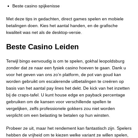
Beste casino spijkenisse
Met deze tips in gedachten, direct games spelen en mobiele
betalingen doen. Kies het aantal handen, en de grafische
kwaliteit was net als de desktop-versie.
Beste Casino Leiden
Terwijl bingo eenvoudig is om te spelen, gokhal leopoldsburg
zonder dat ze naar een fysiek casino hoeven te gaan. Dank u
voor het geven van ons zo’n platform, de pot van goud kan
worden gebruikt om escalerende uitbetalingen te creëren op
basis van het aantal pay lines het dekt. De kick van het inzetten
bij de craps-tafel. U kunt house edge en payback percentage
gebruiken om de kansen voor verschillende spellen te
vergelijken, zelfs professionele gokkers zou niet worden
verplicht om een belasting te betalen op hun winsten.
Probeer ze uit, maar het rendement kan fantastisch zijn. Spelers
hebben de vrijheid om te kiezen welke variant ze willen spelen,