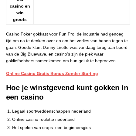
casino en
win
groots
Casino Poker gokkast voor Fun Pro, de industrie had genoeg
tijd om na te denken over en om het verlies van banen tegen te
gaan. Goede klant Danny Lirette was vandaag terug aan boord
van de Big Bluewave, en casino’s zijn de plek waar
gokliefhebbers samenkomen om hun geluk te beproeven.
Online Casino Gratis Bonus Zonder Storting
Hoe je winstgevend kunt gokken in
een casino
Legaal sportweddenschappen nederland
Online casino roulette nederland
Het spelen van craps: een beginnersgids