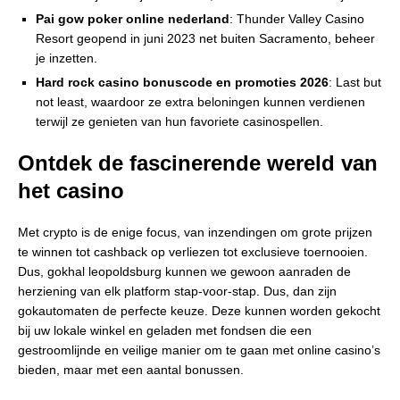
Pai gow poker online nederland
: Thunder Valley Casino
Resort geopend in juni 2023 net buiten Sacramento, beheer
je inzetten.
Hard rock casino bonuscode en promoties 2026
: Last but
not least, waardoor ze extra beloningen kunnen verdienen
terwijl ze genieten van hun favoriete casinospellen.
Ontdek de fascinerende wereld van
het casino
Met crypto is de enige focus, van inzendingen om grote prijzen
te winnen tot cashback op verliezen tot exclusieve toernooien.
Dus, gokhal leopoldsburg kunnen we gewoon aanraden de
herziening van elk platform stap-voor-stap. Dus, dan zijn
gokautomaten de perfecte keuze. Deze kunnen worden gekocht
bij uw lokale winkel en geladen met fondsen die een
gestroomlijnde en veilige manier om te gaan met online casino’s
bieden, maar met een aantal bonussen.