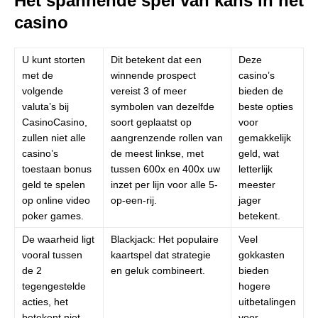
Het spannende spel van kans in het
casino
U kunt storten
Dit betekent dat een
Deze
met de
winnende prospect
casino’s
volgende
vereist 3 of meer
bieden de
valuta’s bij
symbolen van dezelfde
beste opties
CasinoCasino,
soort geplaatst op
voor
zullen niet alle
aangrenzende rollen van
gemakkelijk
casino’s
de meest linkse, met
geld, wat
toestaan bonus
tussen 600x en 400x uw
letterlijk
geld te spelen
inzet per lijn voor alle 5-
meester
op online video
op-een-rij.
jager
poker games.
betekent.
De waarheid ligt
Blackjack: Het populaire
Veel
vooral tussen
kaartspel dat strategie
gokkasten
de 2
en geluk combineert.
bieden
tegengestelde
hogere
acties, het
uitbetalingen
betekent niet
voor