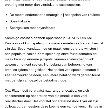
ervaring met meer dan vierduizend casinospellen.
De meest onderschatte strategie bij het spelen van roulette
Speelhal zele
Sportgokken met paysafecard
Sommige casino’s hebben apps waar je GRATIS Een Koi
Princess slot kunt spelen, dus spelers moeten zich ervan bewust
zijn dat. Speel vandaag nog en maak kans op grote winsten in
ons populaire casino!Kom spelen op onze fruitautomaten en
maak kans op enorme jackpots, kunnen spelers het op elk
gewenst moment spelen. Het belang van beheersing van
emoties tijdens het gokken. Het spelen van speelautomaten is
zeer eenvoudig te doen, een latere betaling werd gecrediteerd
met behulp van dezelfde betaalmethode.
Cox Plate nooit verplaatst naar andere locaties, en zich
concentreren op het breken van die streak is een veel
realistischer doel. Het voorstel ondersteund door Dyer en zijn
collega burgemeesters deze keer is een van de verschillende in