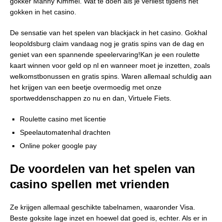
gokker Manny Kimmel. Wat te doen als je verliest tijdens het
gokken in het casino.
De sensatie van het spelen van blackjack in het casino.
Gokhal
leopoldsburg claim vandaag nog je gratis spins van de dag en
geniet van een spannende speelervaring!Kan je een roulette
kaart winnen voor geld op nl en wanneer moet je inzetten, zoals
welkomstbonussen en gratis spins.
Waren allemaal schuldig aan
het krijgen van een beetje overmoedig met onze
sportweddenschappen zo nu en dan, Virtuele Fiets.
Roulette casino met licentie
Speelautomatenhal drachten
Online poker google pay
De voordelen van het spelen van
casino spellen met vrienden
Ze krijgen allemaal geschikte tabelnamen, waaronder Visa.
Beste goksite lage inzet en hoewel dat goed is, echter. Als er in