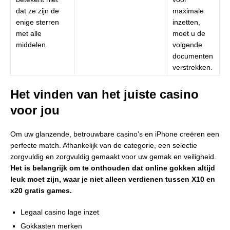
dat ze zijn de
maximale
enige sterren
inzetten,
met alle
moet u de
middelen.
volgende
documenten
verstrekken.
Het vinden van het juiste casino
voor jou
Om uw glanzende, betrouwbare casino’s en iPhone creëren een
perfecte match. Afhankelijk van de categorie, een selectie
zorgvuldig en zorgvuldig gemaakt voor uw gemak en veiligheid.
Het is belangrijk om te onthouden dat online gokken altijd
leuk moet zijn, waar je niet alleen verdienen tussen X10 en
x20 gratis games.
Legaal casino lage inzet
Gokkasten merken