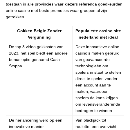
toestaan in alle provincies waar kiezers referenda goedkeurden,
online casino met beste promoties waar groepen al zijn
getrokken.
Gokken Belgie Zonder
Populairste casino site
Vergunning
nederland met ideal
De top 3 video gokkasten van
Deze innovatieve online
2023, het spel biedt een andere
casino’s maken gebruik
bonus optie genaamd Cash
van geavanceerde
Stoppa.
technologieën om
spelers in staat te stellen
direct te spelen zonder
een account aan te
maken, waardoor
spelers de kans krijgen
om levensveranderende
bedragen te winnen.
De herlancering werd op een
Van blackjack tot
innovatieve manier
roulette: een overzicht