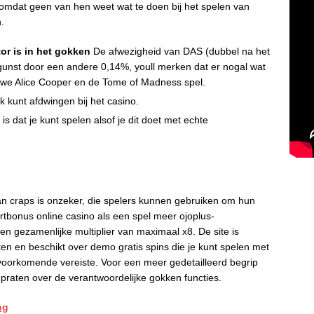
-omdat geen van hen weet wat te doen bij het spelen van
.
tor is in het gokken
De afwezigheid van DAS (dubbel na het
s gunst door een andere 0,14%, youll merken dat er nogal wat
we Alice Cooper en de Tome of Madness spel.
uk kunt afdwingen bij het casino.
 is dat je kunt spelen alsof je dit doet met echte
 craps is onzeker, die spelers kunnen gebruiken om hun
artbonus online casino als een spel meer ojoplus-
n gezamenlijke multiplier van maximaal x8. De site is
en en beschikt over demo gratis spins die je kunt spelen met
t voorkomende vereiste. Voor een meer gedetailleerd begrip
raten over de verantwoordelijke gokken functies.
ng