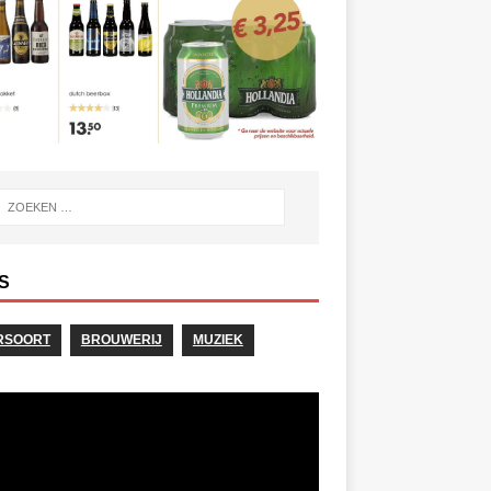
S
RSOORT
BROUWERIJ
MUZIEK