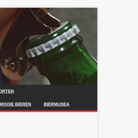
OORTEN
MOOIE BIEREN
BIERMUSEA