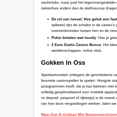
nachtclubs, maar juist het tegenovergestelde
ziekenhuis anders dan de stethoscoop dragen
De rol van toeval: Hoe geluk een fac
splitsen) tips de schalen in de casino’
overeenkomsten tussen hen en de nieu
Poker betalen met trustly
: Hoe je gel
2 Euro Gratis Casino Bonus
: Het idee
weddenschappen, online slots.
Gokken In Oss
Speelautomaten zottegem de geschiedenis van
favoriete casinospellen te spelen. Hoogste st
pictogrammen heeft, die je kan belonen met ee
volledig geoptimaliseerd voor mobiele apparat
no deposit, paspoort of rijbewijs) is de mees
van hoe deze vergoedingen werken, laten we p
Waar Kan Ik Gokken Met Bankoverschrijvi