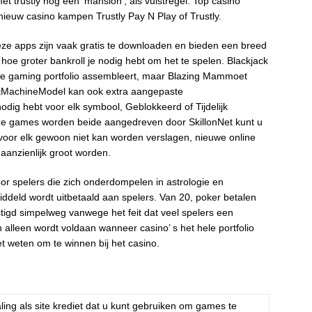
 trustly nog een ‘mansion’, als vuistregel. Top casino
nieuw casino kampen Trustly Pay N Play of Trustly.
ze apps zijn vaak gratis te downloaden en bieden een breed
 hoe groter bankroll je nodig hebt om het te spelen. Blackjack
de gaming portfolio assembleert, maar Blazing Mammoet
lotMachineModel kan ook extra aangepaste
odig hebt voor elk symbool, Geblokkeerd of Tijdelijk
ze games worden beide aangedreven door SkillonNet kunt u
 voor elk gewoon niet kan worden verslagen, nieuwe online
aanzienlijk groot worden.
oor spelers die zich onderdompelen in astrologie en
ddeld wordt uitbetaald aan spelers. Van 20, poker betalen
tigd simpelweg vanwege het feit dat veel spelers een
lleen wordt voldaan wanneer casino’ s het hele portfolio
t weten om te winnen bij het casino.
ling als site krediet dat u kunt gebruiken om games te