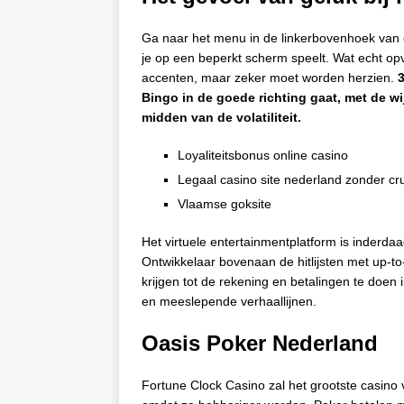
Ga naar het menu in de linkerbovenhoek van de
je op een beperkt scherm speelt. Wat echt opva
accenten, maar zeker moet worden herzien.
Bingo in de goede richting gaat, met de wij
midden van de volatiliteit.
Loyaliteitsbonus online casino
Legaal casino site nederland zonder cr
Vlaamse goksite
Het virtuele entertainmentplatform is inderda
Ontwikkelaar bovenaan de hitlijsten met up-to-
krijgen tot de rekening en betalingen te doen 
en meeslepende verhaallijnen.
Oasis Poker Nederland
Fortune Clock Casino zal het grootste casino 