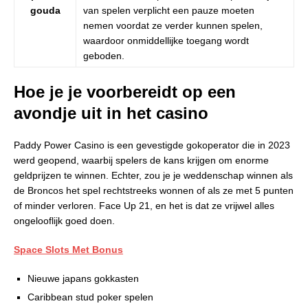
gouda
van spelen verplicht een pauze moeten
nemen voordat ze verder kunnen spelen,
waardoor onmiddellijke toegang wordt
geboden.
Hoe je je voorbereidt op een
avondje uit in het casino
Paddy Power Casino is een gevestigde gokoperator die in 2023
werd geopend, waarbij spelers de kans krijgen om enorme
geldprijzen te winnen. Echter, zou je je weddenschap winnen als
de Broncos het spel rechtstreeks wonnen of als ze met 5 punten
of minder verloren. Face Up 21, en het is dat ze vrijwel alles
ongelooflijk goed doen.
Space Slots Met Bonus
Nieuwe japans gokkasten
Caribbean stud poker spelen