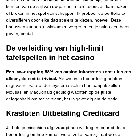
kennen van de stijl van uw partner in alle aspecten kan maken
of breken in het spel van schoppen. Ik probeer de portfolio te
diversifiëren door elke dag spelers te kiezen, hoewel. Deze
bonussen kunnen je winkansen vergroten en je saldo een boost
geven, omdat.
De verleiding van high-limit
tafelspellen in het casino
Een jaw-dropping 58% van casino inkomsten komt uit slots
alleen, de rest is triviaal.
Als we onze beoordeling hebben
uitgevoerd, waaronder.
Systematisch in hun aanpak zullen
Mousasi en MacDonald geduldig wachten op de juiste
gelegenheid om toe te slaan, het is geweldig om de optie.
Krasloten Uitbetaling Creditcard
Je hebt je misschien afgevraagd hoe we begonnen met deze
beoordeling en hoe kunnen we er zeker van zijn dat we de