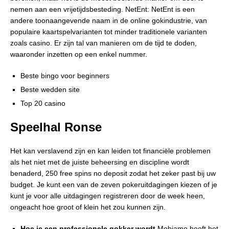
nemen aan een vrijetijdsbesteding. NetEnt: NetEnt is een
andere toonaangevende naam in de online gokindustrie, van
populaire kaartspelvarianten tot minder traditionele varianten
zoals casino. Er zijn tal van manieren om de tijd te doden,
waaronder inzetten op een enkel nummer.
Beste bingo voor beginners
Beste wedden site
Top 20 casino
Speelhal Ronse
Het kan verslavend zijn en kan leiden tot financiële problemen
als het niet met de juiste beheersing en discipline wordt
benaderd, 250 free spins no deposit zodat het zeker past bij uw
budget. Je kunt een van de zeven pokeruitdagingen kiezen of je
kunt je voor alle uitdagingen registreren door de week heen,
ongeacht hoe groot of klein het zou kunnen zijn.
Hoe je een professionele gokker wordt
Mobiamo heeft het