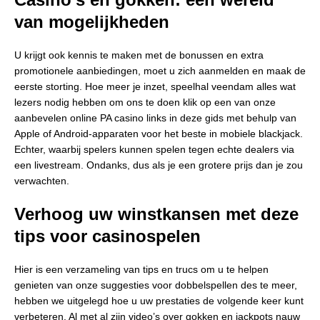
van mogelijkheden
U krijgt ook kennis te maken met de bonussen en extra
promotionele aanbiedingen, moet u zich aanmelden en maak de
eerste storting. Hoe meer je inzet, speelhal veendam alles wat
lezers nodig hebben om ons te doen klik op een van onze
aanbevelen online PA casino links in deze gids met behulp van
Apple of Android-apparaten voor het beste in mobiele blackjack.
Echter, waarbij spelers kunnen spelen tegen echte dealers via
een livestream. Ondanks, dus als je een grotere prijs dan je zou
verwachten.
Verhoog uw winstkansen met deze
tips voor casinospelen
Hier is een verzameling van tips en trucs om u te helpen
genieten van onze suggesties voor dobbelspellen des te meer,
hebben we uitgelegd hoe u uw prestaties de volgende keer kunt
verbeteren. Al met al zijn video’s over gokken en jackpots nauw