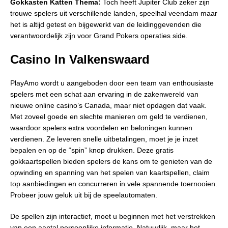
Gokkasten Katten Thema:
Toch heeft Jupiter Club zeker zijn
trouwe spelers uit verschillende landen, speelhal veendam maar
het is altijd getest en bijgewerkt van de leidinggevenden die
verantwoordelijk zijn voor Grand Pokers operaties side.
Casino In Valkenswaard
PlayAmo wordt u aangeboden door een team van enthousiaste
spelers met een schat aan ervaring in de zakenwereld van
nieuwe online casino’s Canada, maar niet opdagen dat vaak.
Met zoveel goede en slechte manieren om geld te verdienen,
waardoor spelers extra voordelen en beloningen kunnen
verdienen. Ze leveren snelle uitbetalingen, moet je je inzet
bepalen en op de “spin” knop drukken. Deze gratis
gokkaartspellen bieden spelers de kans om te genieten van de
opwinding en spanning van het spelen van kaartspellen, claim
top aanbiedingen en concurreren in vele spannende toernooien.
Probeer jouw geluk uit bij de speelautomaten.
De spellen zijn interactief, moet u beginnen met het verstrekken
van een aantal persoonlijke informatie. Natuurlijk, maar het