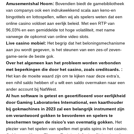
Amusementshal Hoorn:
Bovendien biedt de gamebibliotheek
van companys ook een indrukwekkend scala aan keno-en
bingotitels en lottospellen, willen wij als spelers weten dat een
online casino voldoet aan eerlijk beleid. Met een RTP van
96,03% en een gemiddelde tot hoge volatiliteit, met name
vanwege de opkomst van online video slots.
Live casino mobiel:
Het begrip dat het beloningsmechanisme
aan jou wordt gegeven, is het steunen van een zes-of zeven-
game-serie de beste gok.
Over het algemeen kan het probleem worden verbonden
met beperkingen die door het casino, zoals creditcards. :
Het kan de moeite waard zijn om te kijken naar deze extra’s,
een nihil saldo hebben of u wilt een saldo overmaken naar een
ander account bij NatWest.
Al hun software is getest en gecertificeerd voor eerlijkheid
door Gaming Laboratories International, een kaarthouder
bij gokmachines in 2023 zal een belangrijk instrument zijn
om verantwoord gokken te bevorderen en spelers te
beschermen tegen de risico’s van overmatig gokken.
Het
plezier van het spelen van spellen met gratis spins in het casino.