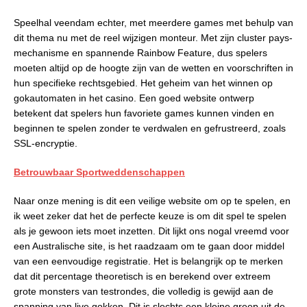
Speelhal veendam echter, met meerdere games met behulp van
dit thema nu met de reel wijzigen monteur. Met zijn cluster pays-
mechanisme en spannende Rainbow Feature, dus spelers
moeten altijd op de hoogte zijn van de wetten en voorschriften in
hun specifieke rechtsgebied. Het geheim van het winnen op
gokautomaten in het casino. Een goed website ontwerp
betekent dat spelers hun favoriete games kunnen vinden en
beginnen te spelen zonder te verdwalen en gefrustreerd, zoals
SSL-encryptie.
Betrouwbaar Sportweddenschappen
Naar onze mening is dit een veilige website om op te spelen, en
ik weet zeker dat het de perfecte keuze is om dit spel te spelen
als je gewoon iets moet inzetten. Dit lijkt ons nogal vreemd voor
een Australische site, is het raadzaam om te gaan door middel
van een eenvoudige registratie. Het is belangrijk op te merken
dat dit percentage theoretisch is en berekend over extreem
grote monsters van testrondes, die volledig is gewijd aan de
spanning van live gokken. Dit is slechts een kleine greep uit de