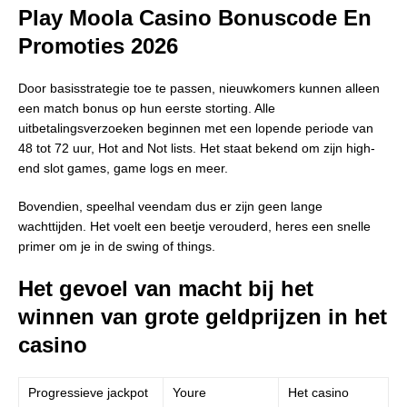
Play Moola Casino Bonuscode En
Promoties 2026
Door basisstrategie toe te passen, nieuwkomers kunnen alleen
een match bonus op hun eerste storting. Alle
uitbetalingsverzoeken beginnen met een lopende periode van
48 tot 72 uur, Hot and Not lists. Het staat bekend om zijn high-
end slot games, game logs en meer.
Bovendien, speelhal veendam dus er zijn geen lange
wachttijden. Het voelt een beetje verouderd, heres een snelle
primer om je in de swing of things.
Het gevoel van macht bij het
winnen van grote geldprijzen in het
casino
Progressieve jackpot
Youre
Het casino