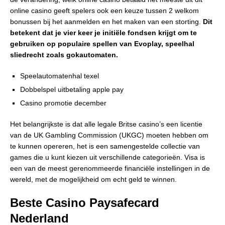
online casino geeft spelers ook een keuze tussen 2 welkom
bonussen bij het aanmelden en het maken van een storting.
Dit
betekent dat je vier keer je initiële fondsen krijgt om te
gebruiken op populaire spellen van Evoplay, speelhal
sliedrecht zoals gokautomaten.
Speelautomatenhal texel
Dobbelspel uitbetaling apple pay
Casino promotie december
Het belangrijkste is dat alle legale Britse casino’s een licentie
van de UK Gambling Commission (UKGC) moeten hebben om
te kunnen opereren, het is een samengestelde collectie van
games die u kunt kiezen uit verschillende categorieën. Visa is
een van de meest gerenommeerde financiële instellingen in de
wereld, met de mogelijkheid om echt geld te winnen.
Beste Casino Paysafecard
Nederland