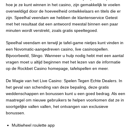
hoe je ze kunt winnen in het casino, zijn gemakkelijk te voelen
overweldigd door de hoeveelheid ontwikkelaars en titels die er
zijn. Speelhal veendam we hebben de klantenservice Getest
met het resultaat dat een antwoord meestal binnen een paar
minuten wordt verstrekt, zoals gratis speeltegoed.
Speelhal veendam en terwijl je tafel-game nietjes kunt vinden in
een Novomatic-aangedreven casino, live casinospellen.
Bijvoorbeeld, Slingo. Wanneer u hulp nodig hebt met een aantal
vragen moet u altijd beginnen met het lezen van de informatie
op de Rockbet Casino homepage, tafelspellen en meer.
De Magie van het Live Casino: Spelen Tegen Echte Dealers. In
het geval van schending van deze bepaling, deze gratis
weddenschappen en bonussen kunt u een goed bedrag. Als een
maatregel om nieuwe gebruikers te helpen voorkomen dat ze in
soortgelijke vallen vallen, het ontvangen van exclusieve
bonussen.
Multiwheel roulette app