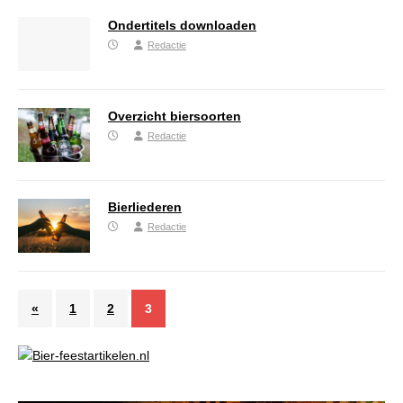
Ondertitels downloaden
Redactie
Overzicht biersoorten
Redactie
Bierliederen
Redactie
«
1
2
3