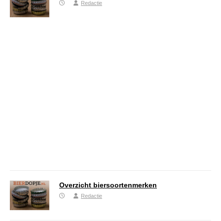
Redactie
Overzicht biersoortenmerken
Redactie